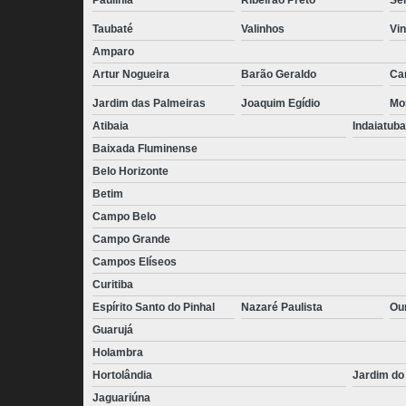
Taubaté
Valinhos
Vi
Amparo
Artur Nogueira
Barão Geraldo
Ca
Jardim das Palmeiras
Joaquim Egídio
Mo
Atibaia
Indaiatuba
Baixada Fluminense
Belo Horizonte
Betim
Campo Belo
Campo Grande
Campos Elíseos
Curitiba
Espírito Santo do Pinhal
Nazaré Paulista
Ou
Guarujá
Holambra
Hortolândia
Jardim do
Jaguariúna