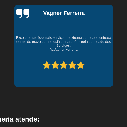
Piso Metálico Antiderrapante
Piso Metálico Antideslizan
Piso Metálico Sempre Serralheria
Portão Chapa Met
Greg Eventos
Portão de Aço para Comércio
Portão de Aço para G
Portão Metálico de Correr
Portão Metál
Excelente, super recomendo sempre nos atendeu com
Portões Metálicos de Enrolar
Serralheria Artística
S
excelência, todos nossos projetos e desenvolvimento é feito
pela SEMPRE, nossa pista de dança e um dos inúmeros
Serralheria de Grande Porte
Serralheria de Inox
projetos
Serralheria para Decoração
Serralheria para Em
Serralheria para Manutenção em Industrias
Serralheria 
Serralheria em Aço Galvanizado
Serralheria Esca
Serralheria Guarda Corpo
Serralheria Piso Metálico
Serralheria Portão Basculante
Serralheria 
eria atende: