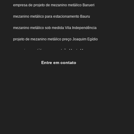
 de Ferro
Guarda Corpo de Ferro Branco
empresa de projeto de mezanino metálico Barueri
Ferro Fundido
Guarda Corpo de Ferro para Escada
mezanino metálico para estacionamento Bauru
e Ferro Simples
Instalação de Mezanino em Shopping
mezanino metálico sob medida Vila Independência
Instalação de Mezanino em Viga Treliçada
projeto de mezanino metálico preço Joaquim Egídio
ica
Instalação de Mezanino Metálico
mezaninos metálicos para galpão Monte Mor
talação de Mezanino Metálico para Estacionamento
Entre em contato
stalação de Mezanino Metálico para Galpão Industrial
o de Mezanino Pré Moldado
Construir Mezanino Metálico
álico
Mezanino Metálico de Estacionamento
 Industrial
Mezanino Metálico para Estacionamento
ara Galpão Industrial
Mezanino Metálico sob Medida
tal
Brise Metálico Perfurado
Brise Metálico Vertical
Galpão
Piso Chapa Metálica
Piso Elevado Metálico