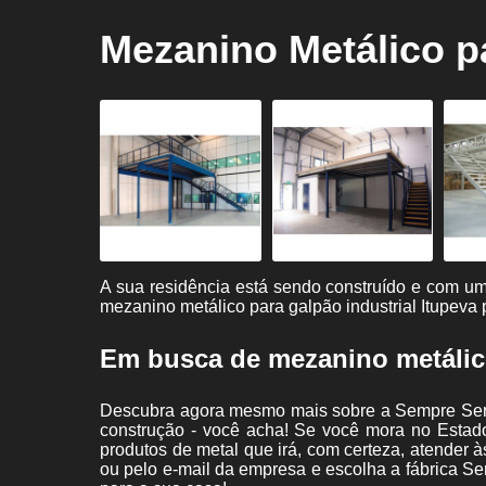
Guarda
Mezanino Metálico pa
corpos
Instalação
de
mezaninos
Mezaninos
Pisos
metálicos
Portões
Serralherias
A sua residência está sendo construído e com u
mezanino metálico para galpão industrial Itupeva 
Serralherias
industriais
Em busca de mezanino metálico
Descubra agora mesmo mais sobre a Sempre Serra
construção - você acha! Se você mora no Estado
produtos de metal que irá, com certeza, atender 
ou pelo e-mail da empresa e escolha a fábrica Se