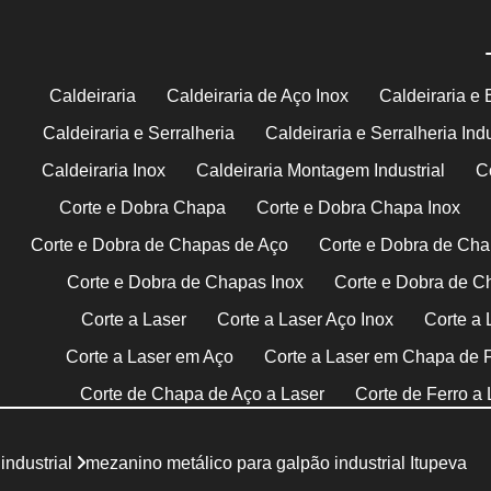
Caldeiraria
Caldeiraria de Aço Inox
Caldeiraria e 
Caldeiraria e Serralheria
Caldeiraria e Serralheria Indu
Caldeiraria Inox
Caldeiraria Montagem Industrial
C
Corte e Dobra Chapa
Corte e Dobra Chapa Inox
Corte e Dobra de Chapas de Aço
Corte e Dobra de Cha
Corte e Dobra de Chapas Inox
Corte e Dobra de C
Corte a Laser
Corte a Laser Aço Inox
Corte a 
Corte a Laser em Aço
Corte a Laser em Chapa de 
Corte de Chapa de Aço a Laser
Corte de Ferro a 
Corte a Plasma Cnc
Corte com Plasma
Co
industrial
mezanino metálico para galpão industrial Itupeva
Corte de Chapa com Plasma
Corte de Chapa I