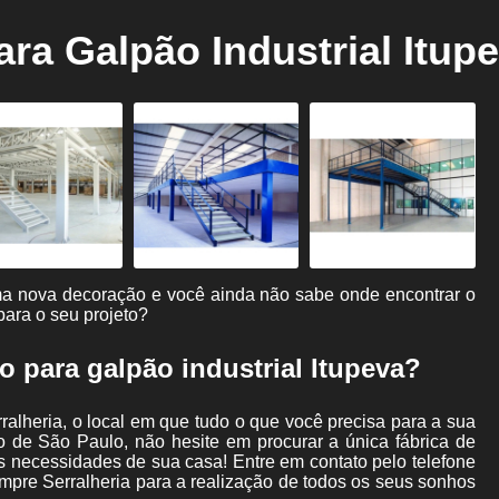
Corte de Plasma
Corte de Plasma Cnc
ra Galpão Industrial Itup
Escada com Corrimão de Ferro
Escada 
Escada de Ferro Articulada
Escada de 
Escada de Ferro para Mezanino
Escada d
Escada em Chapa Xadrez
Escada Marinheiro de Ferro
Estrutura Metálica de Mezanino
Estrutura Metá
Estrutura Metálica Mezanino
Estrutura Metálica
Estrutura Metálica para Mezanino de Grand
ma nova decoração e você ainda não sabe onde encontrar o
para o seu projeto?
Construção de Galpão Metálico
Galpão com Es
Galpão Metálico
Galpão Metálico em Arco
Ga
 para galpão industrial Itupeva?
Galpão Metálico Projeto
Galpão Metálico Viga Est
lheria, o local em que tudo o que você precisa para a sua
Montagem de Galpão Metálico
Projeto de Gal
 de São Paulo, não hesite em procurar a única fábrica de
às necessidades de sua casa! Entre em contato pelo telefone
Guarda Corpo de Aço Carbono
Guarda Corpo de
mpre Serralheria para a realização de todos os seus sonhos