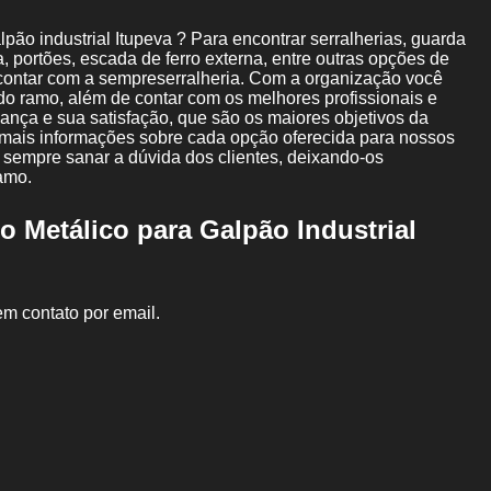
Guarda Corpo de Aço Inox
Guarda Corpo
ão industrial Itupeva ? Para encontrar serralherias, guarda
Guarda Corpo de Ferro Forjado
Guarda Corpo de 
, portões, escada de ferro externa, entre outras opções de
 contar com a sempreserralheria. Com a organização você
Guarda Corpo de Ferro para Sacada
Guarda Corpo d
do ramo, além de contar com os melhores profissionais e
ança e sua satisfação, que são os maiores objetivos da
Instalação de Mezanino em Viga Laminada
 mais informações sobre cada opção oferecida para nossos
 sempre sanar a dúvida dos clientes, deixando-os
Instalação de Mezanino Estrutura Metál
amo.
Instalação de Mezanino Metálico Industrial
Ins
o Metálico para Galpão Industrial
Instalação de Mezanino Metálico para Galpão
In
Instalação de Mezanino Metálico sob Medida
Instalaçã
Mezanino Estrutura Metálica
Mezanino Met
em contato por email.
Mezanino Metálico de Shopping
Mezanino Metálico
Mezanino Metálico para Galpão
Mezanino Metálico p
Projeto de Mezanino Metálico
Brise Metálico Horizon
Fechamento Lateral Metálico
Fechamento Metálico 