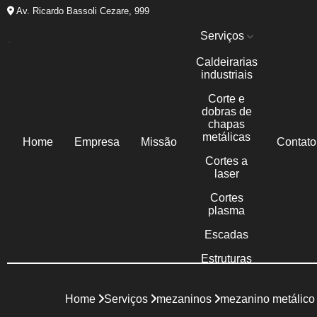
Av. Ricardo Bassoli Cezare, 999
Serviços
Caldeirarias
industriais
Corte e
dobras de
chapas
metálicas
Home
Empresa
Missão
Contato
Cortes a
laser
Cortes
plasma
Escadas
Estruturas
metálicas
Galpões
Home
Serviços
mezaninos
mezanino metálico 
metálicos