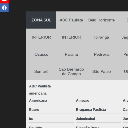
ZONA SUL
ABC Paulista
Belo Horizonte
INTERIOR
INTERIOR
Ipiranga
Jag
Osasco
Paraná
Pedreira
Pi
São Bernardo
Sumaré
São Paulo
U
do Campo
ABC Paulista
americana
Americana
Amparo
Ar
Bauru
Bragança Paulista
Ca
Itu
Jaboticabal
Jun
Paulínia
Ribeirão Preto
Se