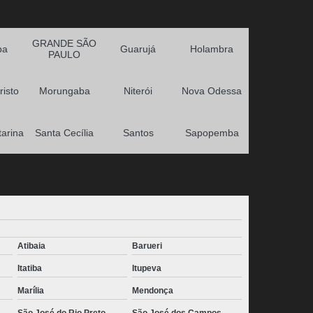
GRANDE SÃO
ba
Guarujá
Holambra
PAULO
risto
Morungaba
Niterói
Nova Odessa
tarina
Santa Cecília
Santos
Sapopemba
Atibaia
Barueri
Itatiba
Itupeva
Marília
Mendonça
São José do Rio Preto
São José dos Campos