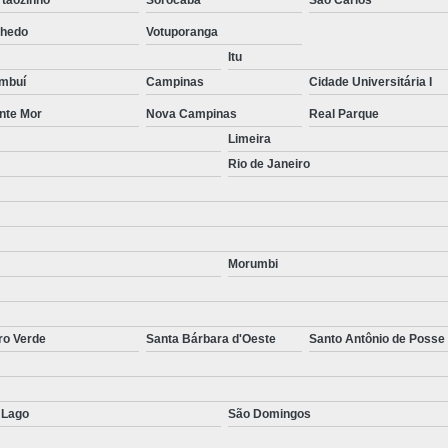
nhedo
Votuporanga
Itu
mbuí
Campinas
Cidade Universitária I
nte Mor
Nova Campinas
Real Parque
Limeira
Rio de Janeiro
Morumbi
ro Verde
Santa Bárbara d'Oeste
Santo Antônio de Posse
 Lago
São Domingos