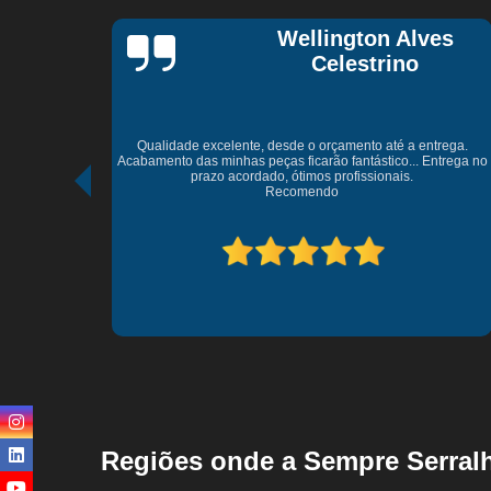
es
Vagner Ferreira
trega.
Excelente profissionais serviço de extrema qualidade entrega
ntrega no
dentro do prazo equipe está de parabéns pela qualidade dos
Serviços.
At.Vagner Ferreira
Regiões onde a Sempre Serralh