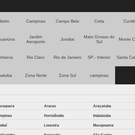
Betim
Campinas
Campo Belo
Cotia
Curiti
Jardim
Mato Grosso do
uariúna
Jundiaí
Monte C
Aeroporto
Sul
nheiros
Rio Claro
Rio de Janeiro
SP - Interior
Santa Ca
batuba
Zona Norte
Zona Sul
campinas
araquara
Araras
Araçatuba
mpinas
Hortolândia
Indaiatuba
diaí
Louveira
Marapoama
rtãozinho
Sorocaba
São Carlos