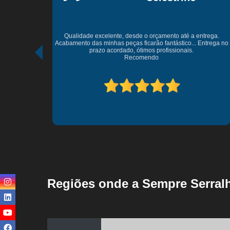
trega.
Excelente profissionais serviço de extrema qualidade entrega
ntrega no
dentro do prazo equipe está de parabéns pela qualidade dos
Serviços.
At.Vagner Ferreira
Regiões onde a Sempre Serralh