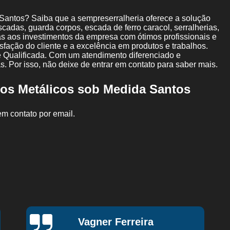
Guarda Corpo de Aço Inox
Guarda Corpo
Santos? Saiba que a sempreserralheria oferece a solução
Guarda Corpo de Ferro Forjado
Guarda Corpo de 
adas, guarda corpos, escada de ferro caracol, serralherias,
ças aos investimentos da empresa com ótimos profissionais e
Guarda Corpo de Ferro para Sacada
Guarda Corpo d
fação do cliente e a excelência em produtos e trabalhos.
 Qualificada. Com um atendimento diferenciado e
Instalação de Mezanino em Viga Laminada
. Por isso, não deixe de entrar em contato para saber mais.
Instalação de Mezanino Estrutura Metál
nos Metálicos sob Medida Santos
Instalação de Mezanino Metálico Industrial
Ins
Instalação de Mezanino Metálico para Galpão
In
em contato por email.
Instalação de Mezanino Metálico sob Medida
Instalaçã
Mezanino Estrutura Metálica
Mezanino Met
Mezanino Metálico de Shopping
Mezanino Metálico
Mezanino Metálico para Galpão
Mezanino Metálico p
Projeto de Mezanino Metálico
Brise Metálico Horizon
Fechamento Lateral Metálico
Fechamento Metálico 
Greg Eventos