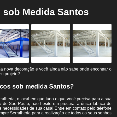
Corte de Plasma
Corte de Plasma Cnc
s sob Medida Santos
Escada com Corrimão de Ferro
Escada 
Escada de Ferro Articulada
Escada de 
Escada de Ferro para Mezanino
Escada d
Escada em Chapa Xadrez
Escada Marinheiro de Ferro
Estrutura Metálica de Mezanino
Estrutura Metá
Estrutura Metálica Mezanino
Estrutura Metálica
Estrutura Metálica para Mezanino de Grand
ma nova decoração e você ainda não sabe onde encontrar o
eu projeto?
Construção de Galpão Metálico
Galpão com Es
Galpão Metálico
Galpão Metálico em Arco
Ga
icos sob medida Santos?
Galpão Metálico Projeto
Galpão Metálico Viga Est
lheria, o local em que tudo o que você precisa para a sua
Montagem de Galpão Metálico
Projeto de Gal
 de São Paulo, não hesite em procurar a única fábrica de
às necessidades de sua casa! Entre em contato pelo telefone
Guarda Corpo de Aço Carbono
Guarda Corpo de
mpre Serralheria para a realização de todos os seus sonhos