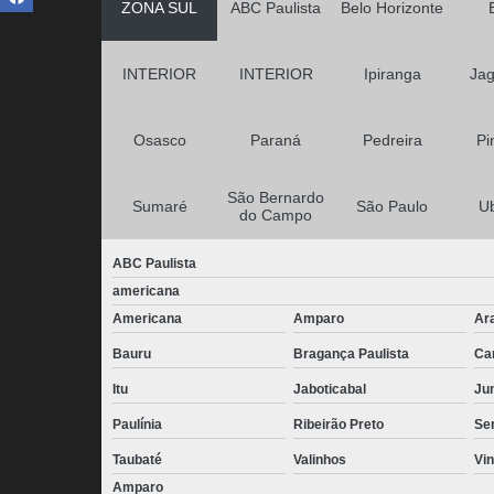
ZONA SUL
ABC Paulista
Belo Horizonte
INTERIOR
INTERIOR
Ipiranga
Jag
Osasco
Paraná
Pedreira
Pi
São Bernardo
Sumaré
São Paulo
U
do Campo
ABC Paulista
americana
Americana
Amparo
Ar
Bauru
Bragança Paulista
Ca
Itu
Jaboticabal
Jun
Paulínia
Ribeirão Preto
Se
Taubaté
Valinhos
Vi
Amparo