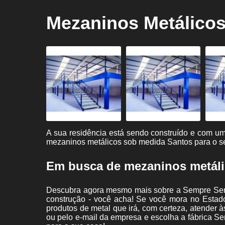
Guarda
Mezaninos Metálico
corpos
Instalação
de
mezaninos
Mezaninos
Pisos
metálicos
Portões
Serralherias
A sua residência está sendo construído e com u
mezaninos metálicos sob medida Santos para o s
Serralherias
industriais
Em busca de mezaninos metál
Descubra agora mesmo mais sobre a Sempre Serra
construção - você acha! Se você mora no Estado
produtos de metal que irá, com certeza, atender 
ou pelo e-mail da empresa e escolha a fábrica Se