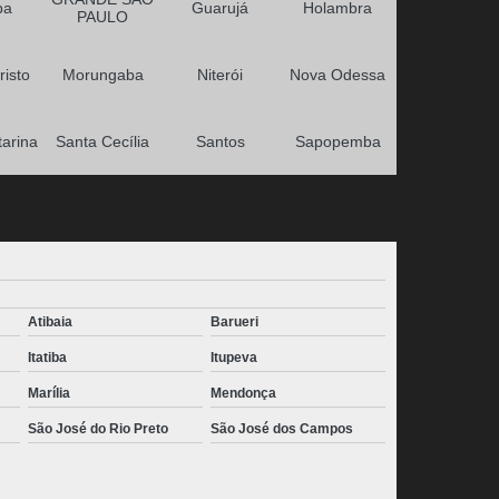
ba
Guarujá
Holambra
PAULO
risto
Morungaba
Niterói
Nova Odessa
tarina
Santa Cecília
Santos
Sapopemba
Atibaia
Barueri
Itatiba
Itupeva
Marília
Mendonça
São José do Rio Preto
São José dos Campos