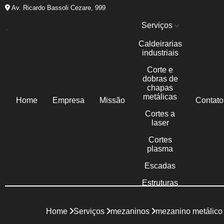
Av. Ricardo Bassoli Cezare, 999
Serviços
Caldeirarias
industriais
Corte e
dobras de
chapas
metálicas
Home
Empresa
Missão
Contato
Cortes a
laser
Cortes
plasma
Escadas
Estruturas
metálicas
Galpões
Home
Serviços
mezaninos
mezanino metálico 
metálicos