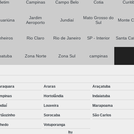
Betim
Campinas
Campo Belo
Cotia
Curiti
Jardim
Mato Grosso do
uariúna
Jundiaí
Monte C
Aeroporto
Sul
nheiros
Rio Claro
Rio de Janeiro
SP - Interior
Santa Ca
batuba
Zona Norte
Zona Sul
campinas
araquara
Araras
Araçatuba
mpinas
Hortolândia
Indaiatuba
diaí
Louveira
Marapoama
rtãozinho
Sorocaba
São Carlos
nhedo
Votuporanga
Itu