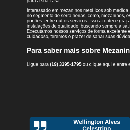
para a sua casa!
Interessado em mezaninos metálicos sob medida 
no segmento de serralherias, como, mezaninos, esc
portões, entre outros serviços. Isso acontece gra
instalações de qualidade, buscando sempre a satis
Executamos nossos serviços de forma excelente e
cuidadoso, teremos o prazer de sanar suas dúvidas
Para saber mais sobre Mezani
Ligue para
(19) 3395-1795
ou
clique aqui
e entre 
es
Vagner Ferreira