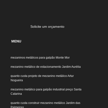
Corte Plasma
Corte Plasma Aluminio
com Guarda Corpo
Escada Curva de Ferro
Ferro Caracol
Escada de Ferro Externa
Solicite um orçamento
e Ferro Reta
Escada em Aço Galvanizado
Escada Reta de Ferro
Estrutura Metálica de Garagem
MENU
lica de Telhado
Estrutura Metálica Galvanizada
 para Cobertura
Estrutura Metálica para Mezanino
mezaninos metálicos para galpão Monte Mor
e Porte
Estrutura Metálica para Pergolado
mezanino metálico de estacionamento Jardim Aurélia
trutura Metálica
Galpão de Cobertura Metálica
quanto custa projeto de mezanino metálico Artur
lpão Metálico Modular
Galpão Metálico Pequeno
Nogueira
rutura Pré Fabricada
Galpão Pré Moldado Metálico
mezanino metálico para galpão industrial preço Santa
pão Metálico
Corrimão e Guarda Corpo de Ferro
Catarina
 Aço Escovado
Guarda Corpo de Aço Galvanizado
quanto custa construir mezanino metálico Jardim das
Palmeiras