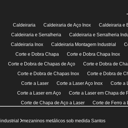
Caldeiraria
Caldeiraria de Aço Inox
Caldeiraria e 
Caldeiraria e Serralheria
Caldeiraria e Serralheria Indu
Caldeiraria Inox
Caldeiraria Montagem Industrial
C
Corte e Dobra Chapa
Corte e Dobra Chapa Inox
Corte e Dobra de Chapas de Aço
Corte e Dobra de Cha
Corte e Dobra de Chapas Inox
Corte e Dobra de C
Corte a Laser
Corte a Laser Aço Inox
Corte a 
Corte a Laser em Aço
Corte a Laser em Chapa de 
Corte de Chapa de Aço a Laser
Corte de Ferro a 
Corte a Plasma Cnc
Corte com Plasma
Co
industrial
mezaninos metálicos sob medida Santos
Corte de Chapa com Plasma
Corte de Chapa I