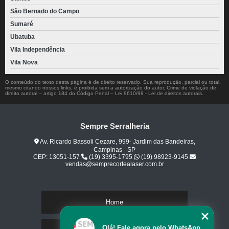
São Bernado do Campo
Sumaré
Ubatuba
Vila Independência
Vila Nova
O conteúdo do texto desta página é de direito reservado. Sua reprodução, parcial ou total,
mesmo citando nossos links, é proibida sem a autorização do autor. Crime de violação de
direito autoral – artigo 184 do Código Penal –
Lei 9610/98 - Lei de direitos autorais
.
Sempre Serralheria
Av. Ricardo Bassoli Cezare, 999- Jardim das Bandeiras,
Campinas - SP
CEP: 13051-157
(19) 3395-1795
(19) 98923-9145
vendas@semprecortealaser.com.br
Home
Olá! Fale agora pelo WhatsApp