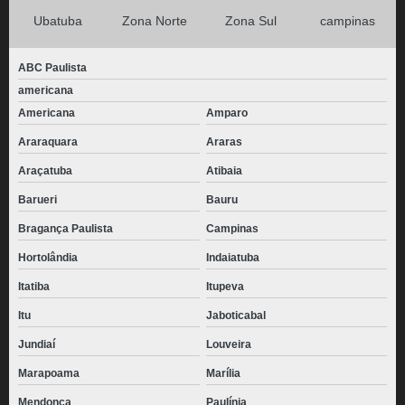
Ubatuba
Zona Norte
Zona Sul
campinas
ABC Paulista
americana
Americana
Amparo
Araraquara
Araras
Araçatuba
Atibaia
Barueri
Bauru
Bragança Paulista
Campinas
Hortolândia
Indaiatuba
Itatiba
Itupeva
Itu
Jaboticabal
Jundiaí
Louveira
Marapoama
Marília
Mendonça
Paulínia