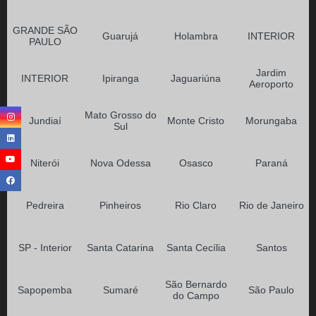
GRANDE SÃO
Guarujá
Holambra
INTERIOR
PAULO
Jardim
INTERIOR
Ipiranga
Jaguariúna
Aeroporto
Mato Grosso do
Jundiaí
Monte Cristo
Morungaba
Sul
Niterói
Nova Odessa
Osasco
Paraná
Pedreira
Pinheiros
Rio Claro
Rio de Janeiro
SP - Interior
Santa Catarina
Santa Cecília
Santos
São Bernardo
Sapopemba
Sumaré
São Paulo
do Campo